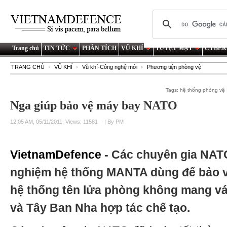
Trang chủ
TIN TỨC
PHÂN TÍCH
VŨ KHÍ
TUYỆT MẬT
CYBER
TRANG CHỦ
VŨ KHÍ
Vũ khí-Công nghệ mới
Phương tiện phòng vệ
Tags:
hệ thống phòng vệ
Nga giúp bảo vệ máy bay NATO
12:05 AM, 05/11/2011, Views: 11581
| By PM
VietnamDefence
- Các chuyên gia NATO 
nghiệm hệ thống MANTA dùng để bảo v
hệ thống tên lửa phòng không mang 
và Tây Ban Nha hợp tác chế tạo.