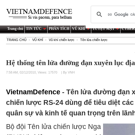
Trang chủ
TIN TỨC
PHÂN TÍCH
VŨ KHÍ
TUYỆT MẬT
CYBER
TRANG CHỦ
VŨ KHÍ
Vũ khí chiến lược
Tên lửa chiến lược
Hệ thống tên lửa đường đạn xuyên lục đị
7:58 AM, 02/12/2010, Views: 17570
| By VNH
VietnamDefence
- Tên lửa đường đạn x
chiến lược RS-24 dùng để tiêu diệt các
quân sự và kinh tế quan trọng trên lãn
Bộ đội Tên lửa chiến lược Nga