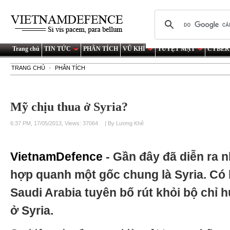
Trang chủ
TIN TỨC
PHÂN TÍCH
VŨ KHÍ
TUYỆT MẬT
CYBER
TRANG CHỦ
PHÂN TÍCH
Mỹ chịu thua ở Syria?
6:37 PM, 17/05/2013, Views: 37064
| By Lương Khê
VietnamDefence
- Gần đây đã diễn ra n
hợp quanh một gốc chung là Syria. Có l
Saudi Arabia tuyên bố rút khỏi bộ chỉ
ở Syria.