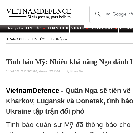
Trang chủ
TIN TỨC
PHÂN TÍCH
VŨ KHÍ
TUYỆT MẬT
CYBER
TRANG CHỦ
TIN TỨC
Tin thế giới
Tình báo Mỹ: Nhiều khả năng Nga đánh 
10:24 AM, 28/03/2014, Views: 223444
| By Nhân Vũ
VietnamDefence
- Quân Nga sẽ tiến về
Kharkov, Lugansk và Donetsk, tình bá
Ukraine tập trận đối phó
Tình báo quân sự Mỹ đã thông báo cho 