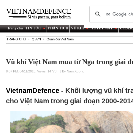
Trang chủ
TIN TỨC
PHÂN TÍCH
VŨ KHÍ
TUYỆT MẬT
CYBER
TRANG CHỦ
QSVN
Quân đội Việt Nam
Vũ khí Việt Nam mua từ Nga trong giai đ
8:07 PM, 04/11/2015, Views: 14773
| By Nam Xương
VietnamDefence
- Khối lượng vũ khí t
cho Việt Nam trong giai đoạn 2000-2014