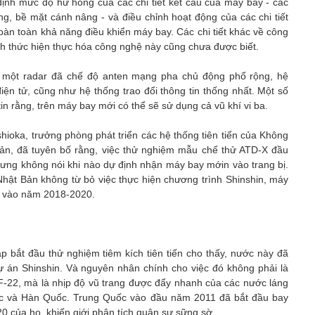
định mức độ hư hỏng của các chi tiết kết cấu của máy bay - các
ng, bề mặt cánh nâng - và điều chỉnh hoạt động của các chi tiết
àn toàn khả năng điều khiển máy bay. Các chi tiết khác về công
h thức hiện thực hóa công nghệ này cũng chưa được biết.
in một radar đã chế độ anten mạng pha chủ động phổ rộng, hệ
 điện tử, cũng như hệ thống trao đổi thông tin thống nhất. Một số
n rằng, trên máy bay mới có thể sẽ sử dụng cả vũ khí vi ba.
hioka, trưởng phòng phát triển các hệ thống tiên tiến của Không
n, đã tuyên bố rằng, việc thử nghiệm mẫu chế thử ATD-X đầu
hưng không nói khi nào dự định nhận máy bay mớin vào trang bị.
hật Bản không từ bỏ việc thực hiện chương trình Shinshin, máy
ị vào năm 2018-2020.
ắp bắt đầu thử nghiệm tiêm kích tiên tiến cho thấy, nước này đã
dự án Shinshin. Và nguyên nhân chính cho việc đó không phải là
F-22, mà là nhịp độ vũ trang được đẩy nhanh của các nước láng
uốc và Hàn Quốc. Trung Quốc vào đầu năm 2011 đã bắt đầu bay
0 của họ, khiến giới phân tích quân sự sững sờ.