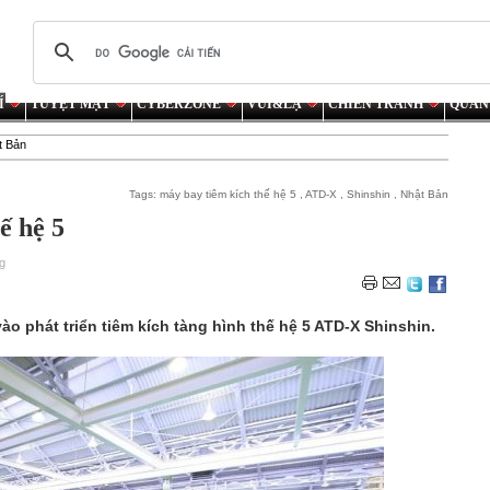
Í
TUYỆT MẬT
CYBERZONE
VUI&LẠ
CHIẾN TRANH
QUÂN
t Bản
Tags:
máy bay tiêm kích thế hệ 5
,
ATD-X
,
Shinshin
,
Nhật Bản
ế hệ 5
g
vào phát triển tiêm kích tàng hình thế hệ 5 ATD-X Shinshin.