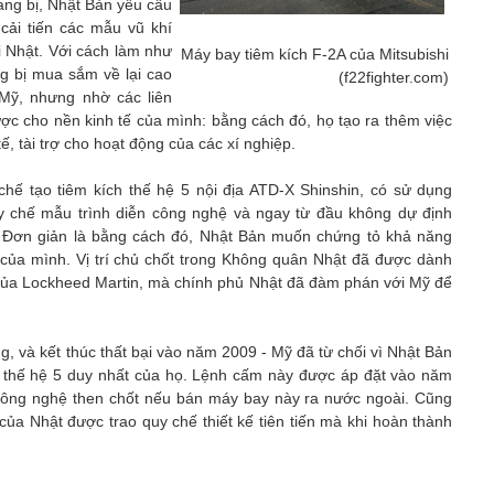
rang bị, Nhật Bản yêu cầu
cải tiến các mẫu vũ khí
 Nhật. Với cách làm như
Máy bay tiêm kích F-2A của Mitsubishi
ng bị mua sắm về lại cao
(f22fighter.com)
Mỹ, nhưng nhờ các liên
c cho nền kinh tế của mình: bằng cách đó, họ tạo ra thêm việc
ế, tài trợ cho hoạt động của các xí nghiệp.
hế tạo tiêm kích thế hệ 5 nội địa ATD-X Shinshin, có sử dụng
y chế mẫu trình diễn công nghệ và ngay từ đầu không dự định
. Đơn giản là bằng cách đó, Nhật Bản muốn chứng tỏ khả năng
 của mình. Vị trí chủ chốt trong Không quân Nhật đã được dành
 của Lockheed Martin, mà chính phủ Nhật đã đàm phán với Mỹ để
ng, và kết thúc thất bại vào năm 2009 - Mỹ đã từ chối vì Nhật Bản
 thế hệ 5 duy nhất của họ. Lệnh cấm này được áp đặt vào năm
g công nghệ then chốt nếu bán máy bay này ra nước ngoài. Cũng
của Nhật được trao quy chế thiết kế tiên tiến mà khi hoàn thành