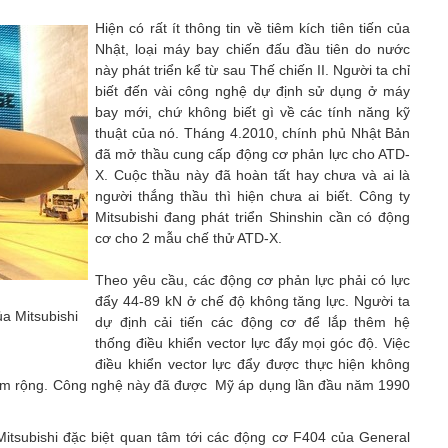
Hiện có rất ít thông tin về tiêm kích tiên tiến của
Nhật, loại máy bay chiến đấu đầu tiên do nước
này phát triển kể từ sau Thế chiến II. Người ta chỉ
biết đến vài công nghệ dự định sử dụng ở máy
bay mới, chứ không biết gì về các tính năng kỹ
thuật của nó. Tháng 4.2010, chính phủ Nhật Bản
đã mở thầu cung cấp động cơ phản lực cho ATD-
X. Cuộc thầu này đã hoàn tất hay chưa và ai là
người thắng thầu thì hiện chưa ai biết. Công ty
Mitsubishi đang phát triển Shinshin cần có động
cơ cho 2 mẫu chế thử ATD-X.
Theo yêu cầu, các động cơ phản lực phải có lực
đẩy 44-89 kN ở chế độ không tăng lực. Người ta
a Mitsubishi
dự định cải tiến các động cơ để lắp thêm hệ
thống điều khiển vector lực đẩy mọi góc độ. Việc
điều khiển vector lực đẩy được thực hiện không
tấm rộng. Công nghệ này đã được Mỹ áp dụng lần đầu năm 1990
Mitsubishi đặc biệt quan tâm tới các động cơ F404 của General