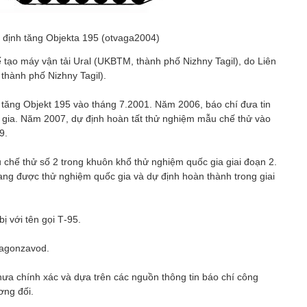
 định tăng Objektа 195 (otvaga2004)
hế tạo máy vận tải Ural (UKBTM, thành phố Nizhny Tagil), do Liên
thành phố Nizhny Tagil).
e tăng Objekt 195 vào tháng 7.2001. Năm 2006, báo chí đưa tin
gia. Năm 2007, dự định hoàn tất thử nghiệm mẫu chế thử vào
9.
chế thử số 2 trong khuôn khổ thử nghiệm quốc gia giai đoạn 2.
ang được thử nghiệm quốc gia và dự định hoàn thành trong giai
ị với tên gọi Т-95.
vagonzavod.
hưa chính xác và dựa trên các nguồn thông tin báo chí công
ơng đối.