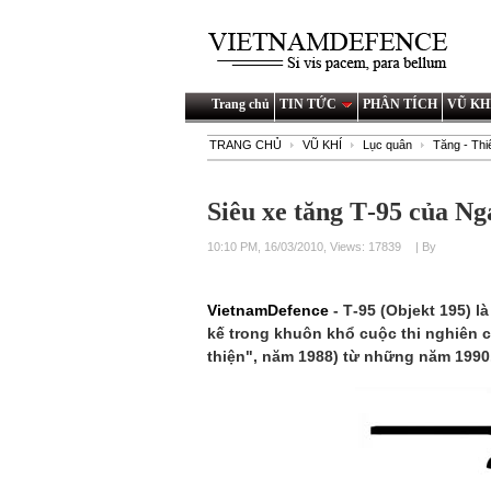
Trang chủ
TIN TỨC
PHÂN TÍCH
VŨ KH
TRANG CHỦ
VŨ KHÍ
Lục quân
Tăng - Thi
Siêu xe tăng Т-95 của Ng
10:10 PM, 16/03/2010, Views: 17839
| By
VietnamDefence
- Т-95 (Objekt 195) 
kế trong khuôn khổ cuộc thi nghiên 
thiện", năm 1988) từ những năm 1990