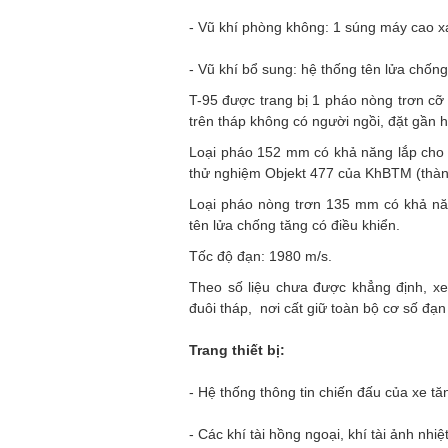
- Vũ khí phòng không: 1 súng máy cao 
- Vũ khí bổ sung: hệ thống tên lửa chống
T-95 được trang bị 1 pháo nòng trơn c
trên tháp không có người ngồi, đặt gần 
Loại pháo 152 mm có khả năng lắp cho O
thử nghiệm Objekt 477 của KhBTM (thàn
Loại pháo nòng trơn 135 mm có khả năn
tên lửa chống tăng có điều khiển.
Tốc độ đạn: 1980 m/s.
Theo số liệu chưa được khẳng định, 
đuôi tháp, nơi cất giữ toàn bộ cơ số đạn
Trang thiết bị:
- Hệ thống thông tin chiến đấu của xe tă
- Các khí tài hồng ngoại, khí tài ảnh nhiệ