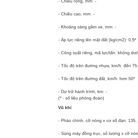
- Chiều rộng, mm: -
- Chiều cao, mm: -
- Khoảng sáng gầm xe, mm: -
- Áp lực riêng lên mặt đất (kg/cm2): 0,9*
- Công suất riêng, mã lực/tấn: không dướ
- Tốc độ trên đường nhựa, km/h: đến 75
- Tốc độ trên đường đất, km/h: hơn 50*
- Dự trữ hành trình, km: -
(* - số liệu phỏng đoán)
Vũ khí
- Pháo chính, cỡ nòng x cơ số đạn: 135
- Súng máy đồng trục, số lượng x cỡ nò