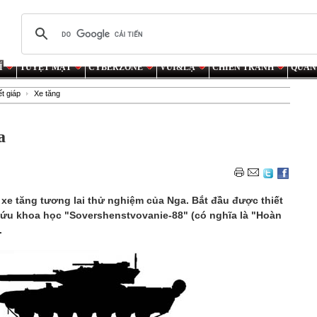
Í
TUYỆT MẬT
CYBERZONE
VUI&LẠ
CHIẾN TRANH
QUÂN
ết giáp
Xe tăng
a
là xe tăng tương lai thử nghiệm của Nga. Bắt đầu được thiết
cứu khoa học "Sovershenstvovanie-88" (có nghĩa là "Hoàn
.