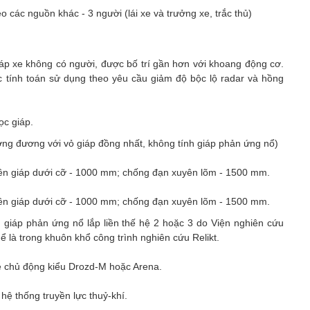
eo các nguồn khác - 3 người (lái xe và trưởng xe, trắc thủ)
háp xe không có người, được bố trí gần hơn với khoang động cơ.
ợc tính toán sử dụng theo yêu cầu giảm độ bộc lộ radar và hồng
ọc giáp.
ơng đương với vỏ giáp đồng nhất, không tính giáp phản ứng nổ)
ên giáp dưới cỡ - 1000 mm; chống đạn xuyên lõm - 1500 mm.
ên giáp dưới cỡ - 1000 mm; chống đạn xuyên lõm - 1500 mm.
 giáp phản ứng nổ lắp liền thế hệ 2 hoặc 3 do Viện nghiên cứu
thể là trong khuôn khổ công trình nghiên cứu Relikt.
ệ chủ động kiểu Drozd-M hoặc Arena.
 hệ thống truyền lực thuỷ-khí.