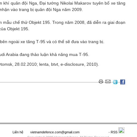
 khí quân đội Nga, Đại tướng Nikolai Makarov tuyên bố xe tăng
nhận vào trang bị quân đội Nga năm 2009.
m mẫu chế thử Objekt 195. Trong năm 2008, đã diễn ra giai đoạn
của Objekt 195.
ên ngoài xe tăng Т-95 và có thể sẽ đưa vào trang bị.
udi Arabia đang thảo luận khả năng mua Т-95.
tomsk, 28.02.2010; lenta, btvt, e-disclosure, 2010).
Liên hệ
vietnamdefence.com@gmail.com
Saodo.net
- RSS