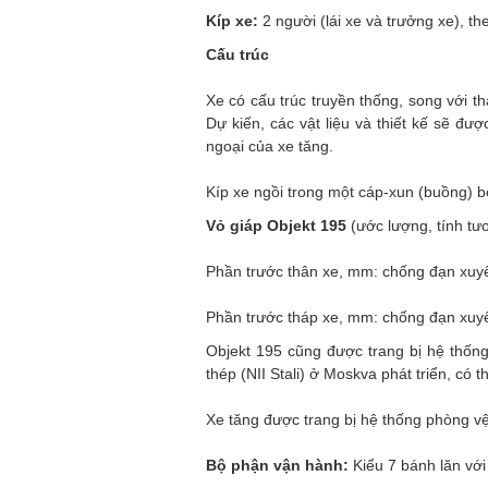
Kíp xe:
2 người (lái xe và trưởng xe), th
Cấu trúc
Xe có cấu trúc truyền thống, song với t
Dự kiến, các vật liệu và thiết kế sẽ đư
ngoại của xe tăng.
Kíp xe ngồi trong một cáp-xun (buồng) b
Vỏ giáp Objekt 195
(ước lượng, tính tư
Phần trước thân xe, mm: chống đạn xuy
Phần trước tháp xe, mm: chống đạn xuy
Objekt 195 cũng được trang bị hệ thống
thép (NII Stali) ở Moskva phát triển, có 
Xe tăng được trang bị hệ thống phòng v
Bộ phận vận hành:
Kiểu 7 bánh lăn với