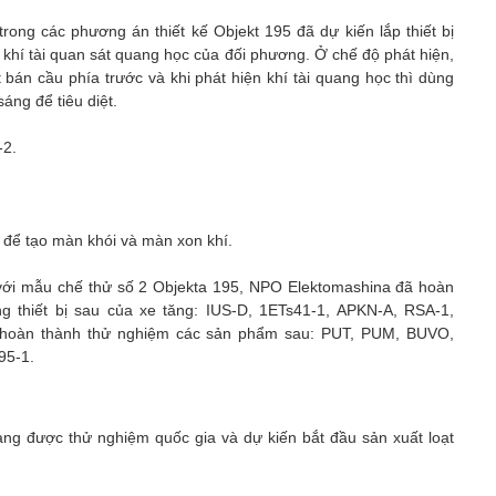
rong các phương án thiết kế Objekt 195 đã dự kiến lắp thiết bị
 khí tài quan sát quang học của đối phương. Ở chế độ phát hiện,
ét bán cầu phía trước và khi phát hiện khí tài quang học thì dùng
áng để tiêu diệt.
-2.
để tạo màn khói và màn xon khí.
 với mẫu chế thử số 2 Objektа 195, NPO Elektomashina đã hoàn
ng thiết bị sau của xe tăng: IUS-D, 1ETs41-1, APKN-А, RSA-1,
 hoàn thành thử nghiệm các sản phẩm sau: PUT, PUM, BUVO,
95-1.
ang được thử nghiệm quốc gia và dự kiến bắt đầu sản xuất loạt