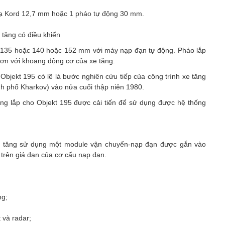
xạ Kord 12,7 mm hoặc 1 pháo tự động 30 mm.
 tăng có điều khiển
ỡ 135 hoặc 140 hoặc 152 mm với máy nạp đạn tự động. Pháo lắp
hơn với khoang động cơ của xe tăng.
bjekt 195 có lẽ là bước nghiên cứu tiếp của công trình xe tăng
h phố Kharkov) vào nửa cuối thập niên 1980.
g lắp cho Objekt 195 được cải tiến để sử dụng được hệ thống
xe tăng sử dụng một module vận chuyển-nạp đạn được gắn vào
 trên giá đạn của cơ cấu nạp đạn.
ng;
t và radar;