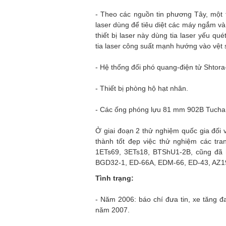
- Theo các nguồn tin phương Tây, một t
laser dùng để tiêu diệt các máy ngắm và
thiết bị laser này dùng tia laser yếu qu
tia laser công suất mạnh hướng vào vệt s
- Hệ thống đối phó quang-điện tử Shtora
- Thiết bị phòng hộ hạt nhân.
- Các ống phóng lựu 81 mm 902B Tucha 
Ở giai đoạn 2 thử nghiệm quốc gia đối
thành tốt đẹp việc thử nghiệm các tra
1ETs69, 3ETs18, BTShU1-2B, cũng đã
BGD32-1, ED-66А, EDM-66, ED-43, AZ1
Tình trạng:
- Năm 2006: báo chí đưa tin, xe tăng đ
năm 2007.