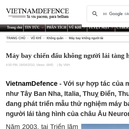
Trang chủ
TIN TỨC
PHÂN TÍCH
VŨ KHÍ
TUYỆT MẬT
CYBER
TRANG CHỦ
VŨ KHÍ
Không quân
Máy bay không người lái
Máy bay chiến đấu không người lái tàng 
4:00 PM, 18/04/2010, Views: 6845
| By VNH
VietnamDefence
- Với sự hợp tác của
như Tây Ban Nha, Italia, Thuỵ Điển, Th
đang phát triển mẫu thử nghiệm máy b
người lái tàng hình của châu Âu Neuro
Năm 2003, tại Triển lãm