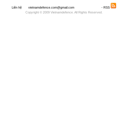
Liên hệ
vietnamdefence.com@gmail.com
Saodo.net
- RSS
Copyright © 2009 Vietnamdefence. All Rights Reserved.