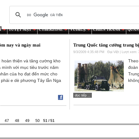
Í
TUYỆT MẬT
CYBERZONE
VUI&LẠ
CHIẾN TRANH
QUÂN
ôm nay và ngày mai
Trung Quốc tăng cường trang bị
9/3/2009 4:35:48 PM
Đại Việt | Lượt xem:
c hoàn thiện và tăng cường kho
Theo 
a mình với mục tiêu trước năm
đoàn 
 nhân của họ đạt đến mức cho
Trung
 phải e dè phương Tây lẫn Nga
không
đọc tiếp ...
47
48
49
50
51
/ 51