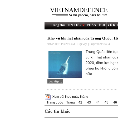
Trang chủ
TIN TỨC
PHÂN TÍCH
VŨ KH
Kho vũ khí hạt nhân của Trung Quốc: H
9/4/2009 11:30:19 AM
Đại Việt | Lượt xem: 8464
Trung Quốc liên tụ
vũ khí hạt nhân củ
2020, tiềm lực hạt
phép họ không còn
nữa.
đọc tiếp ...
Xem bài theo ngày tháng
Trang trước
Trang :
42
43
44
45
46
Các tin khác