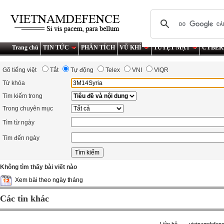
Trang chủ
TIN TỨC
PHÂN TÍCH
VŨ KHÍ
TUYỆT MẬT
CYBER
Gõ tiếng việt
Tắt
Tự động
Telex
VNI
VIQR
Từ khóa
Tìm kiếm trong
Trong chuyên mục
Tìm từ ngày
Tìm đến ngày
Không tìm thấy bài viết nào
Xem bài theo ngày tháng
Các tin khác