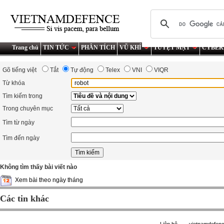
Trang chủ
TIN TỨC
PHÂN TÍCH
VŨ KHÍ
TUYỆT MẬT
CYBER
Gõ tiếng việt
Tắt
Tự động
Telex
VNI
VIQR
Từ khóa
Tìm kiếm trong
Trong chuyên mục
Tìm từ ngày
Tìm đến ngày
Không tìm thấy bài viết nào
Xem bài theo ngày tháng
Các tin khác