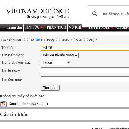
Trang chủ
TIN TỨC
PHÂN TÍCH
VŨ KHÍ
TUYỆT MẬT
CYBER
Gõ tiếng việt
Tắt
Tự động
Telex
VNI
VIQR
Từ khóa
Tìm kiếm trong
Trong chuyên mục
Tìm từ ngày
Tìm đến ngày
Không tìm thấy bài viết nào
Xem bài theo ngày tháng
Các tin khác