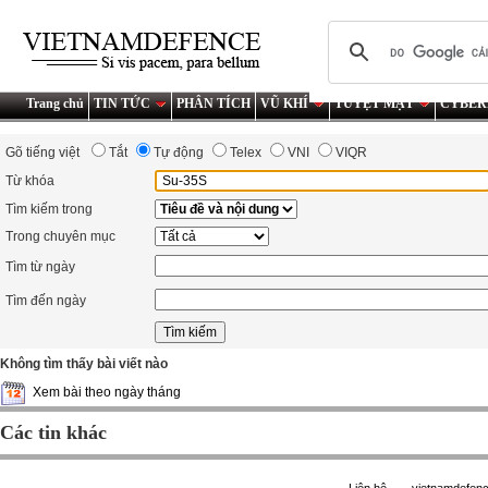
Trang chủ
TIN TỨC
PHÂN TÍCH
VŨ KHÍ
TUYỆT MẬT
CYBER
Gõ tiếng việt
Tắt
Tự động
Telex
VNI
VIQR
Từ khóa
Tìm kiếm trong
Trong chuyên mục
Tìm từ ngày
Tìm đến ngày
Không tìm thấy bài viết nào
Xem bài theo ngày tháng
Các tin khác