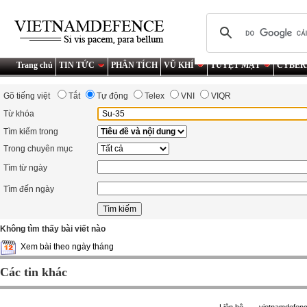
Trang chủ
TIN TỨC
PHÂN TÍCH
VŨ KHÍ
TUYỆT MẬT
CYBER
Gõ tiếng việt
Tắt
Tự động
Telex
VNI
VIQR
Từ khóa
Tìm kiếm trong
Trong chuyên mục
Tìm từ ngày
Tìm đến ngày
Không tìm thấy bài viết nào
Xem bài theo ngày tháng
Các tin khác