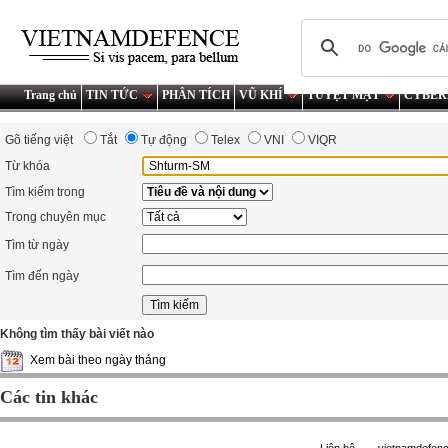
Trang chủ
TIN TỨC
PHÂN TÍCH
VŨ KHÍ
TUYỆT MẬT
CYBER
Gõ tiếng việt
Tắt
Tự động
Telex
VNI
VIQR
Từ khóa
Tìm kiếm trong
Trong chuyên mục
Tìm từ ngày
Tìm đến ngày
Không tìm thấy bài viết nào
Xem bài theo ngày tháng
Các tin khác