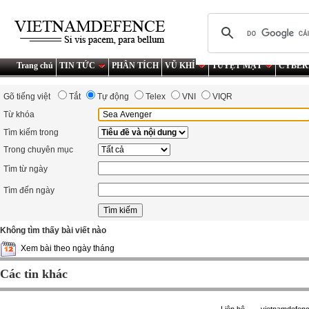
Trang chủ
TIN TỨC
PHÂN TÍCH
VŨ KHÍ
TUYỆT MẬT
CYBER
Gõ tiếng việt
Tắt
Tự động
Telex
VNI
VIQR
Từ khóa
Tìm kiếm trong
Trong chuyên mục
Tìm từ ngày
Tìm đến ngày
Không tìm thấy bài viết nào
Xem bài theo ngày tháng
Các tin khác