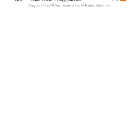
Liên hệ
vietnamdefence.com@gmail.com
Saodo.net
- RSS
Copyright © 2009 Vietnamdefence. All Rights Reserved.