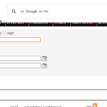
Í
TUYỆT MẬT
CYBERZONE
VUI&LẠ
CHIẾN TRANH
QUÂN
NI
VIQR