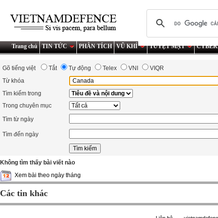
Trang chủ
TIN TỨC
PHÂN TÍCH
VŨ KHÍ
TUYỆT MẬT
CYBER
Gõ tiếng việt
Tắt
Tự động
Telex
VNI
VIQR
Từ khóa
Tìm kiếm trong
Trong chuyên mục
Tìm từ ngày
Tìm đến ngày
Không tìm thấy bài viết nào
Xem bài theo ngày tháng
Các tin khác