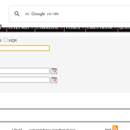
Í
TUYỆT MẬT
CYBERZONE
VUI&LẠ
CHIẾN TRANH
QUÂN
NI
VIQR