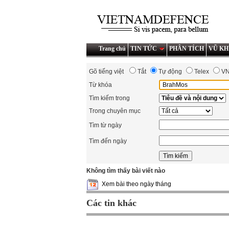
Trang chủ
TIN TỨC
PHÂN TÍCH
VŨ KH
Gõ tiếng việt
Tắt
Tự động
Telex
V
Từ khóa
Tìm kiếm trong
Trong chuyên mục
Tìm từ ngày
Tìm đến ngày
Không tìm thấy bài viết nào
Xem bài theo ngày tháng
Các tin khác