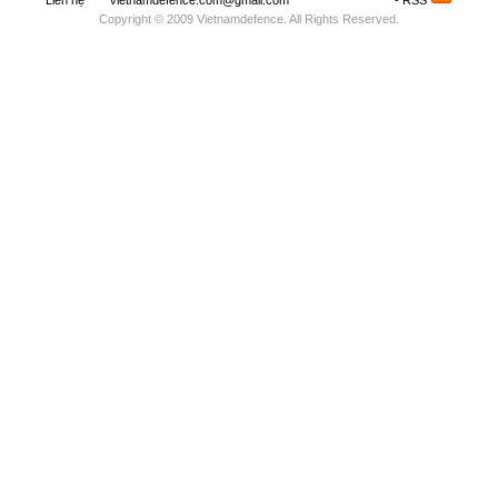
Liên hệ
vietnamdefence.com@gmail.com
Saodo.net
- RSS
Copyright © 2009 Vietnamdefence. All Rights Reserved.