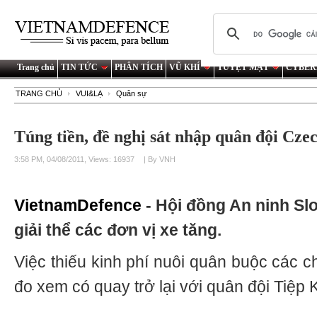
Trang chủ
TIN TỨC
PHÂN TÍCH
VŨ KHÍ
TUYỆT MẬT
CYBER
TRANG CHỦ
VUI&LẠ
Quân sự
Túng tiền, đề nghị sát nhập quân đội Cze
3:58 PM, 04/08/2011, Views: 16937
| By VNH
VietnamDefence
- Hội đồng An ninh Sl
giải thể các đơn vị xe tăng.
Việc thiếu kinh phí nuôi quân buộc các ch
đo xem có quay trở lại với quân đội Tiệp