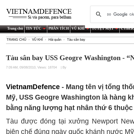
Trang chủ
TIN TỨC
PHÂN TÍCH
VŨ KHÍ
TUYỆT MẬT
CYBER
TRANG CHỦ
VŨ KHÍ
Hải quân
Tàu sân bay
Tàu sân bay USS Geogre Washington - “N
7:09 AM, 09/08/2010, Views: 18704
| By
VietnamDefence
- Mang tên vị tổng th
Mỹ, USS Geogre Washington là hàng 
bằng năng lượng hạt nhân thứ 6 thuộc 
Tàu được đóng tại xưởng Newport New
biên chế đúng ngày quốc khánh nước Mỹ 