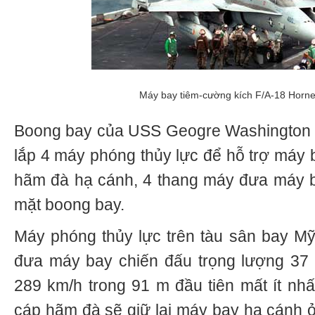
Máy bay tiêm-cường kích F/A-18 Horne
Boong bay của USS Geogre Washington c
lắp 4 máy phóng thủy lực để hỗ trợ máy 
hãm đà hạ cánh, 4 thang máy đưa máy b
mặt boong bay.
Máy phóng thủy lực trên tàu sân bay M
đưa máy bay chiến đấu trọng lượng 37 tấ
289 km/h trong 91 m đầu tiên mất ít nhấ
cáp hãm đà sẽ giữ lại máy bay hạ cánh ở