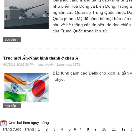
Giữa lúc căng thẳng dâng cao tại những k
như biển Hoa Đông và biển Đông, Trung 
nghiên cứu Quân sự Trung Quốc thuộc Đạ
Quốc phòng Mỹ đã công bố một báo cáo 
sâu về hệ thống các tín hiệu đe dọa chiến
của Trung Quốc trong lịch sử.
đọc tiếp ...
Trục mới Ấn-Nhật hình thành ở châu Á
6/2/2013 10:07:20 PM
Long Xuyên | Lượt xem: 15724
Bắc Kinh cảnh cáo Delhi chớ xích lại gần v
Tokyo.
đọc tiếp ...
Xem bài theo ngày tháng
Trang trước
Trang :
1
2
3
4
5
6
7
8
9
10
11
12