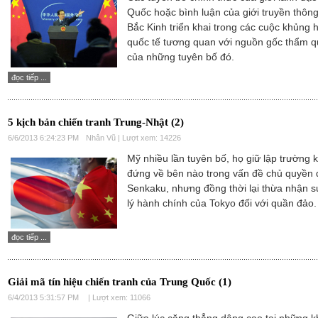
Quốc hoặc bình luận của giới truyền thôn
Bắc Kinh triển khai trong các cuộc khủng
quốc tế tương quan với nguồn gốc thẩm 
của những tuyên bố đó.
đọc tiếp ...
5 kịch bản chiến tranh Trung-Nhật (2)
6/6/2013 6:24:23 PM
Nhân Vũ | Lượt xem: 14226
Mỹ nhiều lần tuyên bố, họ giữ lập trường 
đứng về bên nào trong vấn đề chủ quyền đ
Senkaku, nhưng đồng thời lại thừa nhận 
lý hành chính của Tokyo đối với quần đảo.
đọc tiếp ...
Giải mã tín hiệu chiến tranh của Trung Quốc (1)
6/4/2013 5:31:57 PM
| Lượt xem: 11066