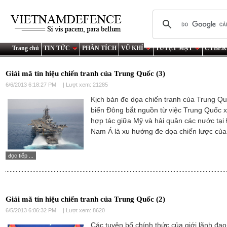
Trang chủ
TIN TỨC
PHÂN TÍCH
VŨ KHÍ
TUYỆT MẬT
CYBER
Giải mã tín hiệu chiến tranh của Trung Quốc (3)
6/6/2013 6:18:27 PM
| Lượt xem: 21285
Kịch bản đe dọa chiến tranh của Trung Qu
biển Đông bắt nguồn từ việc Trung Quốc 
hợp tác giữa Mỹ và hải quân các nước tại
Nam Á là xu hướng đe dọa chiến lược của
đọc tiếp ...
Giải mã tín hiệu chiến tranh của Trung Quốc (2)
6/5/2013 6:06:32 PM
| Lượt xem: 8620
Các tuyên bố chính thức của giới lãnh đạ