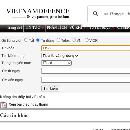
Trang chủ
TIN TỨC
PHÂN TÍCH
VŨ KHÍ
TUYỆT MẬT
CYBER
Gõ tiếng việt
Tắt
Tự động
Telex
VNI
VIQR
Từ khóa
Tìm kiếm trong
Trong chuyên mục
Tìm từ ngày
Tìm đến ngày
Không tìm thấy bài viết nào
Xem bài theo ngày tháng
Các tin khác