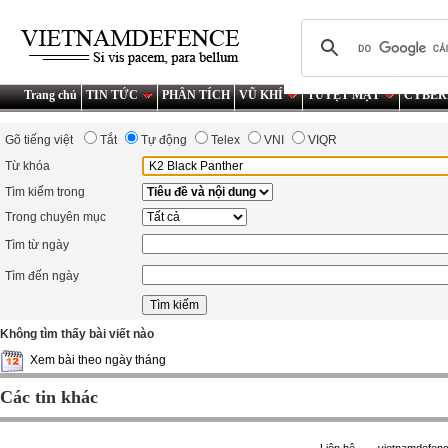
Trang chủ
TIN TỨC
PHÂN TÍCH
VŨ KHÍ
TUYỆT MẬT
CYBER
Gõ tiếng việt
Tắt
Tự động
Telex
VNI
VIQR
Từ khóa
Tìm kiếm trong
Trong chuyên mục
Tìm từ ngày
Tìm đến ngày
Không tìm thấy bài viết nào
Xem bài theo ngày tháng
Các tin khác