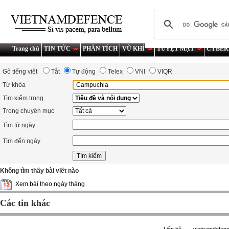
Trang chủ
TIN TỨC
PHÂN TÍCH
VŨ KHÍ
TUYỆT MẬT
CYBER
Gõ tiếng việt
Tắt
Tự động
Telex
VNI
VIQR
Từ khóa
Tìm kiếm trong
Trong chuyên mục
Tìm từ ngày
Tìm đến ngày
Không tìm thấy bài viết nào
Xem bài theo ngày tháng
Các tin khác