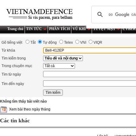
Trang chủ
TIN TỨC
PHÂN TÍCH
VŨ KHÍ
TUYỆT MẬT
CYBER
Gõ tiếng việt
Tắt
Tự động
Telex
VNI
VIQR
Từ khóa
Tìm kiếm trong
Trong chuyên mục
Tìm từ ngày
Tìm đến ngày
Không tìm thấy bài viết nào
Xem bài theo ngày tháng
Các tin khác