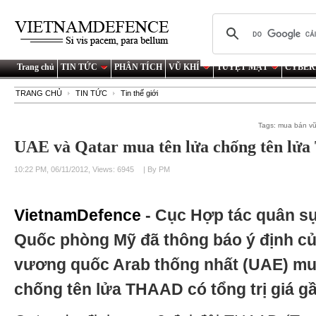
Trang chủ
TIN TỨC
PHÂN TÍCH
VŨ KHÍ
TUYỆT MẬT
CYBER
TRANG CHỦ
TIN TỨC
Tin thế giới
Tags:
mua bán vũ
UAE và Qatar mua tên lửa chống tên l
10:22 PM, 06/11/2012, Views: 6945
| By PM
VietnamDefence
- Cục Hợp tác quân s
Quốc phòng Mỹ đã thông báo ý định củ
vương quốc Arab thống nhất (UAE) mu
chống tên lửa THAAD có tổng trị giá gầ