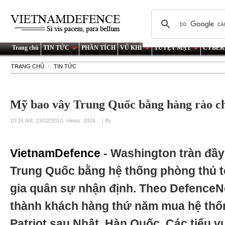
Trang chủ
TIN TỨC
PHÂN TÍCH
VŨ KHÍ
TUYỆT MẬT
CYBER
TRANG CHỦ
TIN TỨC
Mỹ bao vây Trung Quốc bằng hàng rào ch
10:16 AM, 23/02/2010, Views: 3326
| By
VietnamDefence
- Washington tràn đầy
Trung Quốc bằng hệ thống phòng thủ t
gia quân sự nhận định. Theo DefenceN
thành khách hàng thứ năm mua hệ thốn
Patriot sau Nhật, Hàn Quốc, Các tiểu 