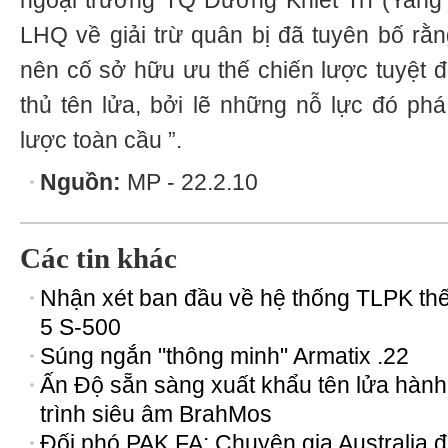
ngoại trưởng TQ Dương Khiết Trì (Yang J
LHQ về giải trừ quân bị đã tuyên bố rằn
nên cố sở hữu ưu thế chiến lược tuyệt đ
thủ tên lửa, bởi lẽ những nỗ lực đó phá
lược toàn cầu ”.
Nguồn:
MP - 22.2.10
Các tin khác
Nhận xét ban đầu về hệ thống TLPK th
5 S-500
Súng ngắn "thông minh" Armatix .22
Ấn Độ sẵn sàng xuất khẩu tên lửa hành
trình siêu âm BrahMos
Đối phó PAK FA: Chuyên gia Australia 