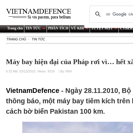
Trang chủ
TIN TỨC
PHÂN TÍCH
VŨ KHÍ
TUYỆT MẬT
CYBER
TRANG CHỦ
TIN TỨC
Máy bay hiện đại của Pháp rơi vì… hết x
6:32 AM, 03/12/2010, Views: 9319
| By VNH
VietnamDefence
- Ngày 28.11.2010, B
thông báo, một máy bay tiêm kích trên 
cách bờ biển Pakistan 100 km.