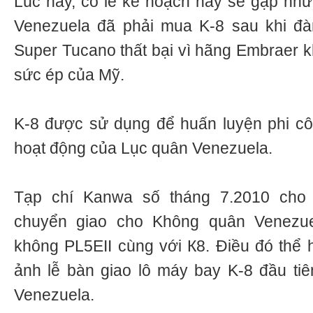
Lúc này, có lẽ kế hoạch này sẽ gặp nhữ
Venezuela đã phải mua K-8 sau khi 
Super Tucano thất bại vì hãng Embraer 
sức ép của Mỹ.
K-8 được sử dụng để huấn luyện phi cô
hoạt động của Lục quân Venezuela.
Tạp chí Kanwa số tháng 7.2010 cho
chuyển giao cho Không quân Venezuel
không PL5EII cùng với К8. Điều đó thể 
ảnh lễ bàn giao lô máy bay K-8 đầu tiên
Venezuela.