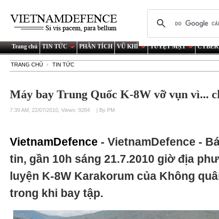
Trang chủ
TIN TỨC
PHÂN TÍCH
VŨ KHÍ
TUYỆT MẬT
CYBER
TRANG CHỦ
TIN TỨC
Máy bay Trung Quốc K-8W vỡ vụn vì... c
7:39 AM, 22/07/2010, Views: 9284
| By PM
VietnamDefence
- VietnamDefence - B
tin, gần 10h sáng 21.7.2010 giờ địa p
luyện K-8W Karakorum của Không quân
trong khi bay tập.