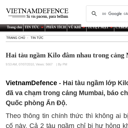
Trang chủ
TIN TỨC
PHÂN TÍCH
VŨ KHÍ
TUYỆT MẬT
CYBER
TRANG CHỦ
TIN TỨC
Hai tàu ngầm Kilo đâm nhau trong cảng
9:53 AM, 07/07/2010, Views: 5667
| By PM
VietnamDefence
- Hai tàu ngầm lớp Ki
đã va chạm trong cảng Mumbai, báo c
Quốc phòng Ấn Độ.
Theo thông tin chính thức thì không ai 
cố này. Cả 2 tàu ngầm chỉ bị hư hỏng k