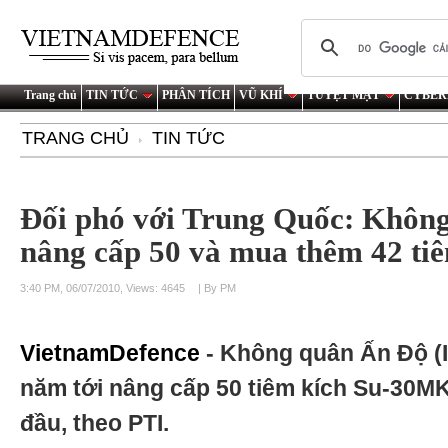
Trang chủ
TIN TỨC
PHÂN TÍCH
VŨ KHÍ
TUYỆT MẬT
CYBER
TRANG CHỦ
TIN TỨC
Đối phó với Trung Quốc: Khôn
nâng cấp 50 và mua thêm 42 ti
3:40 PM, 06/07/2010, Views: 4645
| By PM
VietnamDefence
- Không quân Ấn Độ (I
năm tới nâng cấp 50 tiêm kích Su-30MK
đầu, theo PTI.