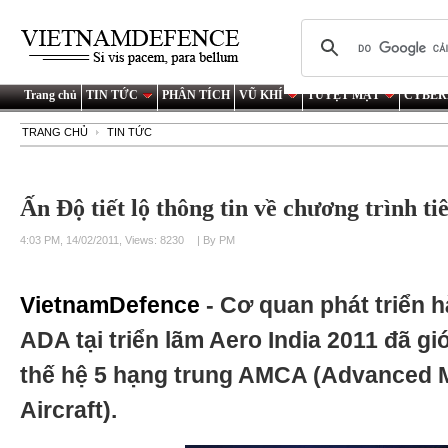
Trang chủ
TIN TỨC
PHÂN TÍCH
VŨ KHÍ
TUYỆT MẬT
CYBER
TRANG CHỦ
TIN TỨC
Ấn Độ tiết lộ thông tin về chương trình 
4:03 PM, 14/02/2011, Views: 8230
| By PM
VietnamDefence
- Cơ quan phát triển
ADA tại triển lãm Aero India 2011 đã giớ
thế hệ 5 hạng trung AMCA (Advanced
Aircraft).