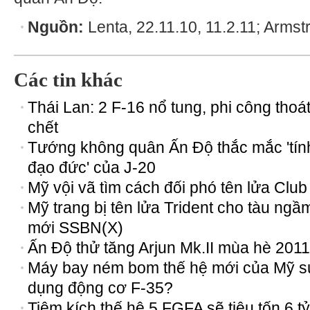
Nguồn:
Lenta, 22.11.10, 11.2.11; Armstr
Các tin khác
Thái Lan: 2 F-16 nổ tung, phi công thoá
chết
Tướng không quân Ấn Độ thắc mắc 'tín
đạo đức' của J-20
Mỹ vội vã tìm cách đối phó tên lửa Club
Mỹ trang bị tên lửa Trident cho tàu ngầ
mới SSBN(X)
Ấn Độ thử tăng Arjun Mk.II mùa hè 2011
Máy bay ném bom thế hệ mới của Mỹ s
dụng động cơ F-35?
Tiêm kích thế hệ 5 FGFA sẽ tiêu tốn 6 tỷ